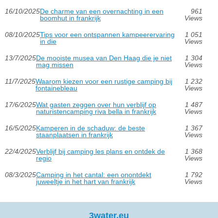
16/10/2025
De charme van een overnachting in een
961
boomhut in frankrijk
Views
08/10/2025
Tips voor een ontspannen kampeerervaring
1 051
in die
Views
13/7/2025
De mooiste musea van Den Haag die je niet
1 304
mag missen
Views
11/7/2025
Waarom kiezen voor een rustige camping bij
1 232
fontainebleau
Views
17/6/2025
Wat gasten zeggen over hun verblijf op
1 487
naturistencamping riva bella in frankrijk
Views
16/5/2025
Kamperen in de schaduw: de beste
1 367
staanplaatsen in frankrijk
Views
22/4/2025
Verblijf bij camping les plans en ontdek de
1 368
regio
Views
08/3/2025
Camping in het cantal: een onontdekt
1 792
juweeltje in het hart van frankrijk
Views
3water.eu