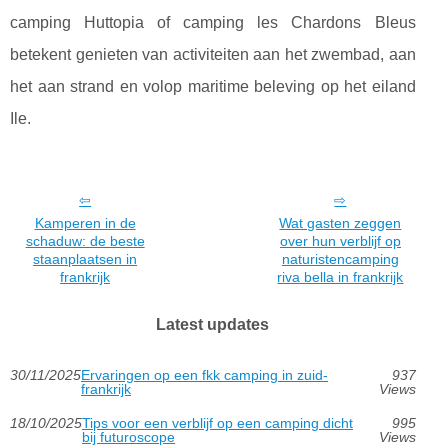
camping Huttopia of camping les Chardons Bleus
betekent genieten van activiteiten aan het zwembad, aan
het aan strand en volop maritime beleving op het eiland
Ile.
Kamperen in de
Wat gasten zeggen
schaduw: de beste
over hun verblijf op
staanplaatsen in
naturistencamping
frankrijk
riva bella in frankrijk
Latest updates
30/11/2025
Ervaringen op een fkk camping in zuid-
937
frankrijk
Views
18/10/2025
Tips voor een verblijf op een camping dicht
995
bij futuroscope
Views