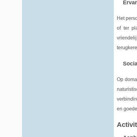
Ervar
Het perso
of ter p
vriendel
terugker
Socia
Op domain
naturist
verbindin
en goede 
Activi