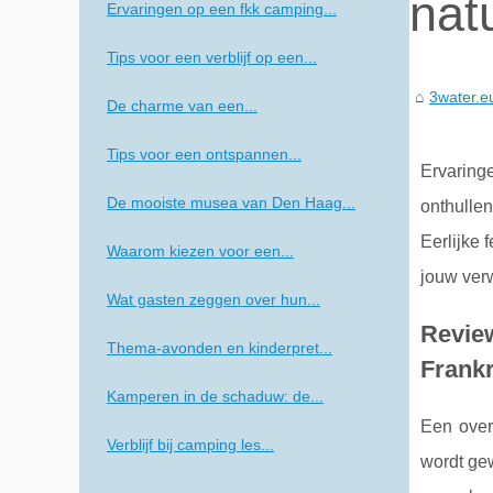
nat
Ervaringen op een fkk camping...
Tips voor een verblijf op een...
3water.e
De charme van een...
Tips voor een ontspannen...
Ervaring
De mooiste musea van Den Haag...
onthullen
Eerlijke 
Waarom kiezen voor een...
jouw ver
Wat gasten zeggen over hun...
Revie
Thema-avonden en kinderpret...
Frankr
Kamperen in de schaduw: de...
Een over
Verblijf bij camping les...
wordt gew