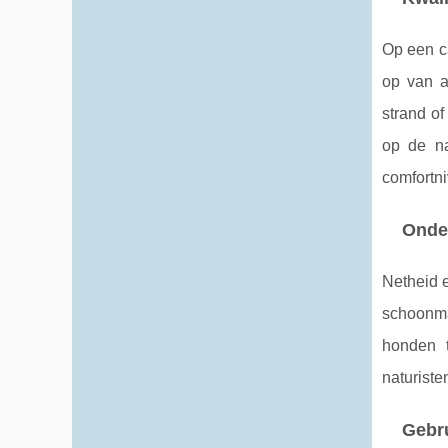
Op een ca
op van a
strand o
op de na
comfortni
Onde
Netheid 
schoonma
honden t
naturiste
Gebru