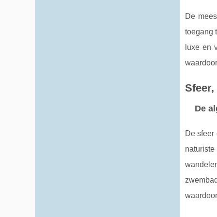
De meest
toegang t
luxe en v
waardoor 
Sfeer,
De al
De sfeer 
naturist
wandelen
zwembad 
waardoor