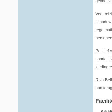
gevoel va
Veel rei
schaduwr
regelmat
personee
Positief
sportacti
kledingre
Riva Bel
aan terug
Facili
Kwali