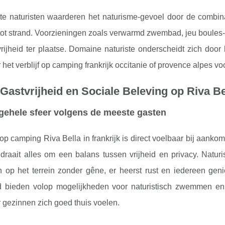
e naturisten waarderen het naturisme-gevoel door de combinati
ot strand. Voorzieningen zoals verwarmd zwembad, jeu boules-t
rijheid ter plaatse. Domaine naturiste onderscheidt zich door he
het verblijf op camping frankrijk occitanie of provence alpes voor a
 Gastvrijheid en Sociale Beleving op Riva Be
gehele sfeer volgens de meeste gasten
op camping Riva Bella in frankrijk is direct voelbaar bij aank
e draait alles om een balans tussen vrijheid en privacy. Nat
 op het terrein zonder gêne, er heerst rust en iedereen gen
bieden volop mogelijkheden voor naturistisch zwemmen en 
 gezinnen zich goed thuis voelen.