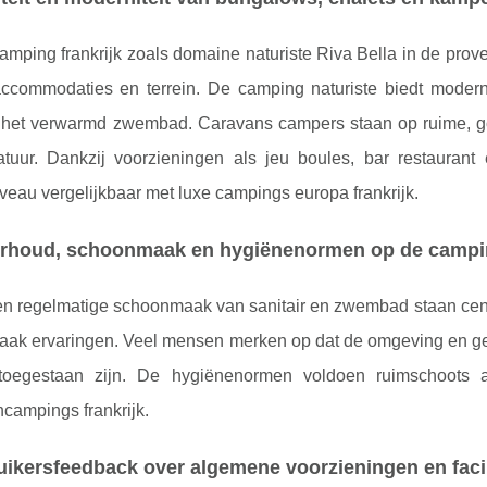
mping frankrijk zoals domaine naturiste Riva Bella in de prov
ccommodaties en terrein. De camping naturiste biedt modern
f het verwarmd zwembad. Caravans campers staan op ruime, go
tuur. Dankzij voorzieningen als jeu boules, bar restaurant 
veau vergelijkbaar met luxe campings europa frankrijk.
rhoud, schoonmaak en hygiënenormen op de camp
en regelmatige schoonmaak van sanitair en zwembad staan cent
ak ervaringen. Veel mensen merken op dat de omgeving en geb
oegestaan zijn. De hygiënenormen voldoen ruimschoots a
ncampings frankrijk.
ikersfeedback over algemene voorzieningen en facil