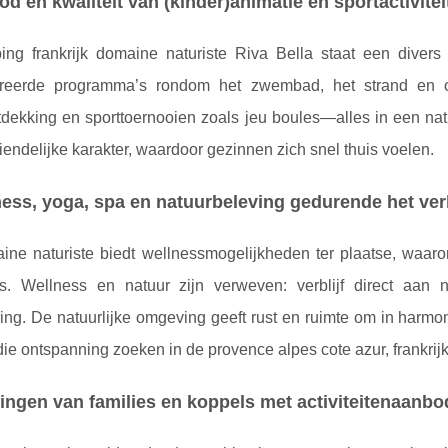
d en kwaliteit van (kinder)animatie en sportactivitei
ng frankrijk domaine naturiste Riva Bella staat een divers a
ureerde programma’s rondom het zwembad, het strand en op 
tdekking en sporttoernooien zoals jeu boules—alles in een nat
iendelijke karakter, waardoor gezinnen zich snel thuis voelen.
ess, yoga, spa en natuurbeleving gedurende het verb
ine naturiste biedt wellnessmogelijkheden ter plaatse, waar
. Wellness en natuur zijn verweven: verblijf direct aan
ng. De natuurlijke omgeving geeft rust en ruimte om in harmoni
e ontspanning zoeken in de provence alpes cote azur, frankrijk o
ingen van families en koppels met activiteitenaanbo