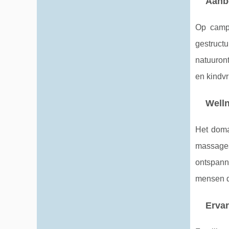
Aanbo
Op campi
gestruct
natuuron
en kindvr
Welln
Het doma
massages
ontspanni
mensen di
Ervar