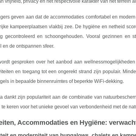
n vrijheid, privacy en het respectvolle karakter van het terrein al
zigers geven aan dat de accommodaties comfortabel en modern
ijke kampeerplaatsen vlakbij zee. De hygiëne en netheid scor
ig gecontroleerd en schoongehouden. Vooral gezinnen en stel
l en de ontspannen sfeer.
 wordt gesproken over het aanbod aan wellnessmogelijkhede
viteiten en toegang tot een ongerekt strand zijn populair. Min
gels in bepaalde binnenruimtes of beperkte WiFi-dekking.
la dankt zijn populariteit aan de combinatie van natuurbesche
 te keren voor het unieke gevoel van verbondenheid met de natuu
teiten, Accommodaties en Hygiëne: verwacht
teit en moderniteit van bungalows, chalets en kamp