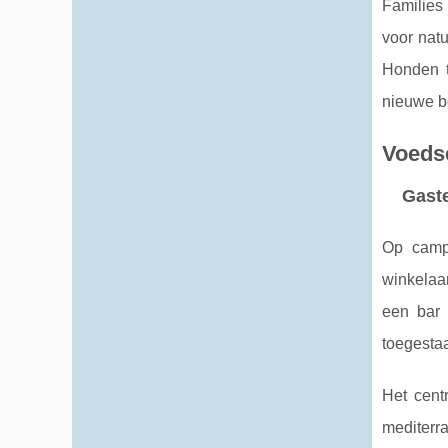
Families 
voor natu
Honden t
nieuwe be
Voeds
Gaste
Op campi
winkelaan
een bar 
toegesta
Het cent
mediterra