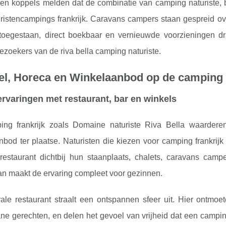
en koppels melden dat de combinatie van camping naturiste, bar
ristencampings frankrijk. Caravans campers staan gespreid over
oegestaan, direct boekbaar en vernieuwde voorzieningen dra
zoekers van de riva bella camping naturiste.
el, Horeca en Winkelaanbod op de camping
rvaringen met restaurant, bar en winkels
ng frankrijk zoals Domaine naturiste Riva Bella waarde
bod ter plaatse. Naturisten die kiezen voor camping frankrijk 
restaurant dichtbij hun staanplaats, chalets, caravans camp
an maakt de ervaring compleet voor gezinnen.
rale restaurant straalt een ontspannen sfeer uit. Hier ontm
ne gerechten, en delen het gevoel van vrijheid dat een campin