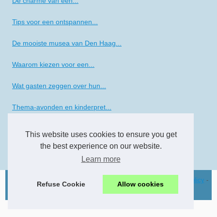
De charme van een...
Tips voor een ontspannen...
De mooiste musea van Den Haag...
Waarom kiezen voor een...
Wat gasten zeggen over hun...
Thema-avonden en kinderpret...
Kamperen in de schaduw: de...
This website uses cookies to ensure you get
the best experience on our website.
Verblijf bij camping les...
Learn more
© 2026
3water.eu
-
Most Popular
-
Table of Contents
-
Cookies Policy
-
Refuse Cookie
Allow cookies
RSS