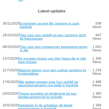
Latest updates
30/11/2025
Ervaringen op een fkk camping in zuid-
938
frankrijk
Views
18/10/2025
Tips voor een verblijf op een camping dicht
997
bij futuroscope
Views
08/10/2025
Tips voor een ontspannen kampeerervaring
1 052
in die
Views
13/7/2025
De mooiste musea van Den Haag die je niet
1 306
mag missen
Views
11/7/2025
Waarom kiezen voor een rustige camping bij
1 234
fontainebleau
Views
17/6/2025
Wat gasten zeggen over hun verblijf op
1 488
naturistencamping riva bella in frankrijk
Views
24/5/2025
Thema-avonden en kinderpret op een
1 380
familiecamping bij la rochelle
Views
16/5/2025
Kamperen in de schaduw: de beste
1 368
staanplaatsen in frankrijk
Views