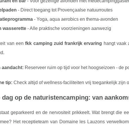
urant en bar
- Voor gezellige avonden met medecampinggaste
elpaden
- Direct toegang tot Provençaalse natuurroutes
atieprogramma
- Yoga, aqua aerobics en thema-avonden
n wasserette
- Alle praktische voorzieningen aanwezig
teit van een
fkk camping zuid frankrijk ervaring
hangt vaak af
d.
 aandacht:
Reserveer ruim op tijd voor het hoogseizoen - de pop
e tip:
Check altijd of wellness-faciliteiten vrij toegankelijk zijn 
e dag op de naturistencamping: van aankom
taat geparkeerd en de nervositeit prikkeelt. Wat brengt die e
 mee? Het receptieteam van Domaine les Lauzons verwelkomt 