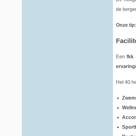
de berge
Onze tip
Facili
Een
fkk
ervaring
Het 40 h
Zwem
Wellne
Acco
Sportf