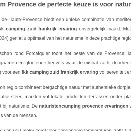
m Provence de perfecte keuze is voor natu
-de-Haute-Provence biedt een unieke combinatie van mediter
kk camping zuid frankrijk ervaring
onvergetelijk maakt. Me
24) geniet u optimaal van het naturisme in deze prachtige regio
schap rond Forcalquier toont het beste van de Provence: lav
gaarden en glooiende heuvels waar de mistral zacht doorheen w
 voor een
fkk camping zuid frankrijk ervaring
vol sereniteit en
n regio combineert bergachtige natuur met authentieke dorpjes waa
lse sfeer: markten vol lokale producten, terrassen onder plat
t bij naturisme. De
naturistencamping provence ervaringen
w
als van de mensen.
e van 600 meter zorgt voor aangename temperaturen, zelfs tij