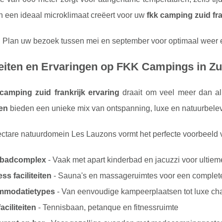
n een ideaal microklimaat creëert voor uw
fkk camping zuid fra
:
Plan uw bezoek tussen mei en september voor optimaal weer e
teiten en Ervaringen op FKK Campings in Zu
 camping zuid frankrijk ervaring
draait om veel meer dan a
en
bieden een unieke mix van ontspanning, luxe en natuurbelev
ectare natuurdomein Les Lauzons vormt het perfecte voorbeeld 
badcomplex
- Vaak met apart kinderbad en jacuzzi voor ultie
ss faciliteiten
- Sauna's en massageruimtes voor een comple
mmodatietypes
- Van eenvoudige kampeerplaatsen tot luxe cha
aciliteiten
- Tennisbaan, petanque en fitnessruimte