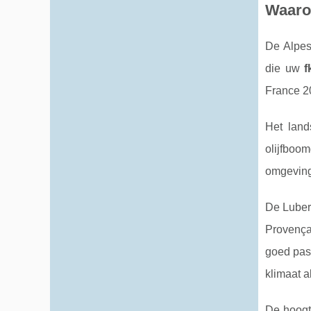
Waaro
De Alpes
die uw
f
France 20
Het land
olijfboom
omgeving
De Lubero
Provençaa
goed pas
klimaat 
De hoogt