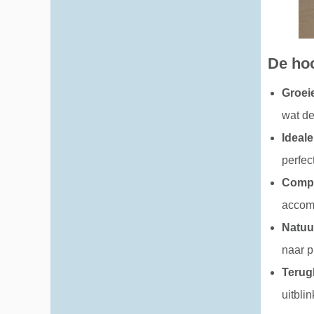
De hoo
Groei
wat de
Ideale
perfec
Compl
accomm
Natuur
naar p
Terug
uitbli