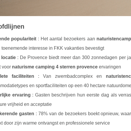
fdlijnen
ende populariteit
: Het aantal
bezoekers aan
naturistencamp
 toenemende interesse in FKK vakanties bevestigt
 locatie
: De Provence biedt meer dan 300 zonnedagen per jaa
t voor
naturisme camping 4 sterren provence
ervaringen
ete faciliteiten
: Van zwembadcomplex en
naturisten
odatietypes en sportfaciliteiten op een 40 hectare natuurdom
lijke ervaring
: Gasten beschrijven hun eerste dag als verra
ure vrijheid en acceptatie
kerende gasten
: 78% van de bezoekers boekt opnieuw, waar
nkt door zijn warme ontvangst en professionele service