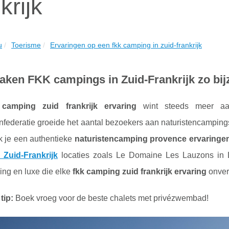
krijk
u
Toerisme
Ervaringen op een fkk camping in zuid-frankrijk
ken FKK campings in Zuid-Frankrijk zo bi
 camping zuid frankrijk ervaring
wint steeds meer aan 
enfederatie groeide het aantal bezoekers aan naturistencampin
k je een authentieke
naturistencamping provence ervaringe
Zuid-Frankrijk
locaties zoals Le Domaine Les Lauzons in L
ing en luxe die elke
fkk camping zuid frankrijk ervaring
onverg
tip:
Boek vroeg voor de beste chalets met privézwembad!