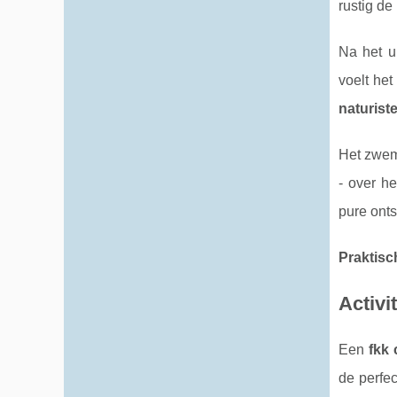
rustig de
Na het u
voelt het
naturist
Het zwemb
- over he
pure onts
Praktisc
Activi
Een
fkk 
de perfe