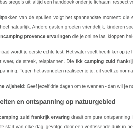
 basisregels uit: altijd een handdoek onder je lichaam, respect 
itpakken van de spullen volgt het spannendste moment: die 
 heel natuurlijk. Andere gasten groeten vriendelijk, kinderen s
encamping provence ervaringen
die je online las, kloppen hel
ad wordt je eerste echte test. Het water voelt heerlijker op j
t weer, de streek, reisplannen. Die
fkk camping zuid frankrij
panning. Tegen het avondeten realiseer je je: dit voelt zo norma
he wijsheid:
Geef jezelf drie dagen om te wennen - dan wil je no
teiten en ontspanning op natuurgebied
camping zuid frankrijk ervaring
draait om pure ontspanning i
cte start van elke dag, gevolgd door een verfrissende duik in