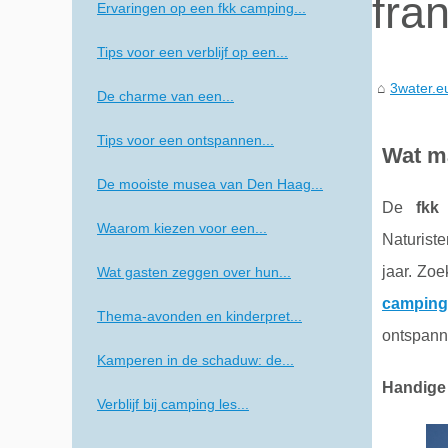
fran
Ervaringen op een fkk camping...
Tips voor een verblijf op een...
3water.e
De charme van een...
Tips voor een ontspannen...
Wat ma
De mooiste musea van Den Haag...
De
fkk
Waarom kiezen voor een...
Naturist
jaar. Zoe
Wat gasten zeggen over hun...
camping 
Thema-avonden en kinderpret...
ontspann
Kamperen in de schaduw: de...
Handige 
Verblijf bij camping les...