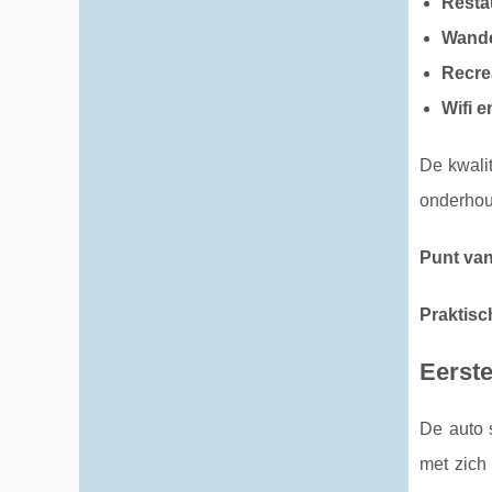
Resta
Wand
Recre
Wifi e
De kwali
onderhou
Punt van
Praktisch
Eerst
De auto s
met zich