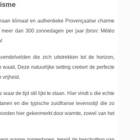
risme
raan klimaat en authentieke Provençaalse charme
t meer dan 300 zonnedagen per jaar (bron: Météo
!
endelvelden die zich uitstrekken tot de horizon,
aait. Deze natuurlijke setting creëert de perfecte
 vrijheid.
r de tijd stil lijkt te staan. Hier vindt u die echte
anen en die typische zuidfranse levensstijl die zo
orden hier gekenmerkt door warmte, zowel van het
dens warme zomerdagen, terwijl de beschutting van