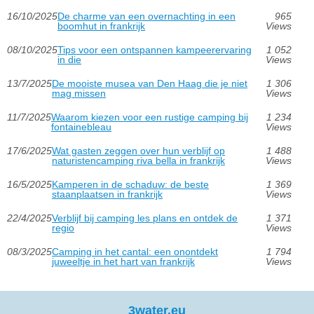
16/10/2025
De charme van een overnachting in een
965
boomhut in frankrijk
Views
08/10/2025
Tips voor een ontspannen kampeerervaring
1 052
in die
Views
13/7/2025
De mooiste musea van Den Haag die je niet
1 306
mag missen
Views
11/7/2025
Waarom kiezen voor een rustige camping bij
1 234
fontainebleau
Views
17/6/2025
Wat gasten zeggen over hun verblijf op
1 488
naturistencamping riva bella in frankrijk
Views
16/5/2025
Kamperen in de schaduw: de beste
1 369
staanplaatsen in frankrijk
Views
22/4/2025
Verblijf bij camping les plans en ontdek de
1 371
regio
Views
08/3/2025
Camping in het cantal: een onontdekt
1 794
juweeltje in het hart van frankrijk
Views
3water.eu