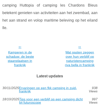
camping Huttopia of camping les Chardons Bleus
betekent genieten van activiteiten aan het zwembad, aan
het aan strand en volop maritime beleving op het eiland
Ile.
Kamperen in de
Wat gasten zeggen
schaduw: de beste
over hun verblijf op
staanplaatsen in
naturistencamping
frankrijk
riva bella in frankrijk
Latest updates
30/11/2025
Ervaringen op een fkk camping in zuid-
938
frankrijk
Views
18/10/2025
Tips voor een verblijf op een camping dicht
997
bij futuroscope
Views