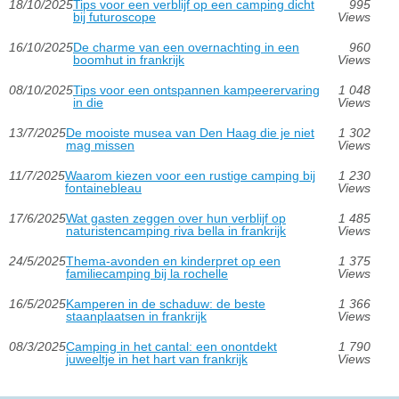
18/10/2025
Tips voor een verblijf op een camping dicht
995
bij futuroscope
Views
16/10/2025
De charme van een overnachting in een
960
boomhut in frankrijk
Views
08/10/2025
Tips voor een ontspannen kampeerervaring
1 048
in die
Views
13/7/2025
De mooiste musea van Den Haag die je niet
1 302
mag missen
Views
11/7/2025
Waarom kiezen voor een rustige camping bij
1 230
fontainebleau
Views
17/6/2025
Wat gasten zeggen over hun verblijf op
1 485
naturistencamping riva bella in frankrijk
Views
24/5/2025
Thema-avonden en kinderpret op een
1 375
familiecamping bij la rochelle
Views
16/5/2025
Kamperen in de schaduw: de beste
1 366
staanplaatsen in frankrijk
Views
08/3/2025
Camping in het cantal: een onontdekt
1 790
juweeltje in het hart van frankrijk
Views