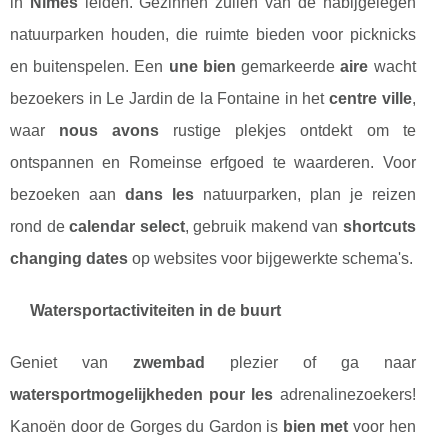
in
Nîmes
leiden. Gezinnen zullen van de nabijgelegen
natuurparken houden, die ruimte bieden voor picknicks
en buitenspelen. Een
une bien
gemarkeerde
aire
wacht
bezoekers in Le Jardin de la Fontaine in het
centre ville
,
waar
nous avons
rustige plekjes ontdekt om te
ontspannen en Romeinse erfgoed te waarderen. Voor
bezoeken aan
dans les
natuurparken, plan je reizen
rond de
calendar select
, gebruik makend van
shortcuts
changing dates
op websites voor bijgewerkte schema's.
Watersportactiviteiten in de buurt
Geniet van
zwembad
plezier of ga naar
watersportmogelijkheden pour les
adrenalinezoekers!
Kanoën door de Gorges du Gardon is
bien met
voor hen